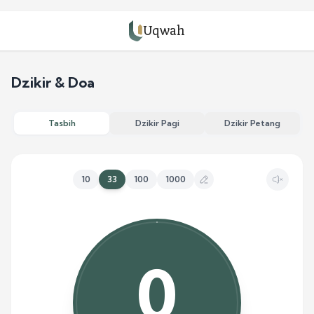
Uqwah
Dzikir & Doa
Tasbih
Dzikir Pagi
Dzikir Petang
10
33
100
1000
0