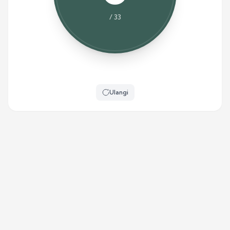
/
33
Ulangi